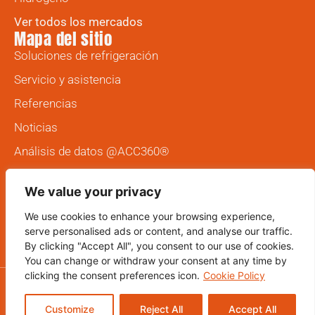
Ver todos los mercados
Mapa del sitio
Soluciones de refrigeración
Servicio y asistencia
Referencias
Noticias
Análisis de datos @ACC360®
Oportunidades profesionales
We value your privacy
Patentes
We use cookies to enhance your browsing experience,
Contacto
serve personalised ads or content, and analyse our traffic.
By clicking "Accept All", you consent to our use of cookies.
You can change or withdraw your consent at any time by
clicking the consent preferences icon.
Cookie Policy
© 2026 SPG Dry Cooling. Todos los derechos reservados.
Customize
Reject All
Accept All
Política de privacidad
Política de cookies