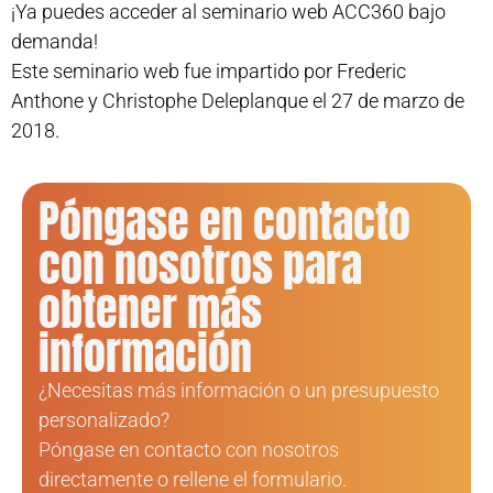
¡Ya puedes acceder al seminario web ACC360 bajo
demanda!
Este seminario web fue impartido por Frederic
Anthone y Christophe Deleplanque el 27 de marzo de
2018.
Póngase en contacto
con nosotros para
obtener más
información
¿Necesitas más información o un presupuesto
personalizado?
Póngase en contacto con nosotros
directamente o rellene el formulario.