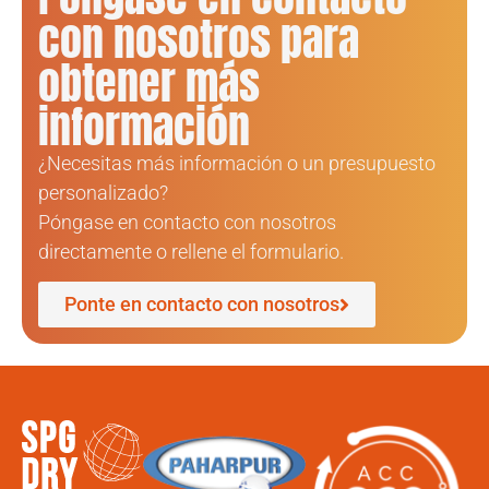
con nosotros para
obtener más
información
¿Necesitas más información o un presupuesto
personalizado?
Póngase en contacto con nosotros
directamente o rellene el formulario.
Ponte en contacto con nosotros