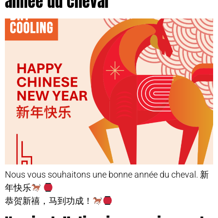
année du cheval
Nous vous souhaitons une bonne année du cheval. 新
年快乐
恭贺新禧，马到功成！